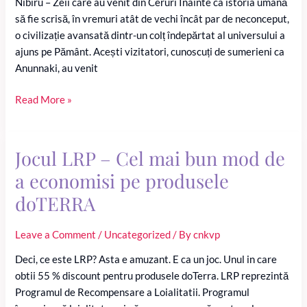
Nibiru – Zeii care au venit din Ceruri Înainte ca istoria umană
să fie scrisă, în vremuri atât de vechi încât par de neconceput,
o civilizație avansată dintr-un colț îndepărtat al universului a
ajuns pe Pământ. Acești vizitatori, cunoscuți de sumerieni ca
Anunnaki, au venit
Anunnaki:
Read More »
Zeii
Pierduți
și
Jocul LRP – Cel mai bun mod de
Moștenirea
a economisi pe produsele
lor
doTERRA
Secretă
Leave a Comment
/
Uncategorized
/ By
cnkvp
Deci, ce este LRP? Asta e amuzant. E ca un joc. Unul in care
obtii 55 % discount pentru produsele doTerra. LRP reprezintă
Programul de Recompensare a Loialitatii. Programul