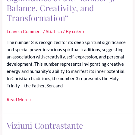
Balance, Creativity, and
Create
a
Transformation“
Relaxing
Crochet
Leave a Comment
/
Stiati ca
/ By
cnkvp
Haven
The number 3 is recognized for its deep spiritual significance
and special power in various spiritual traditions, suggesting
an association with creativity, self-expression, and personal
development. This number represents invigorating creative
energy and humanity’s ability to manifest its inner potential.
In Christian traditions, the number 3 represents the Holy
Trinity – the Father, Son, and
“The
Read More »
Power
and
Spiritual
Viziuni Contrastante
Significance