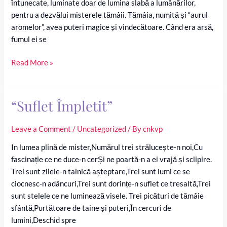
întunecate, luminate doar de lumina slabă a lumânărilor,
pentru a dezvălui misterele tămâii. Tămâia, numită și “aurul
aromelor”, avea puteri magice și vindecătoare. Când era arsă,
fumul ei se
Fumul
Read More »
Divin:
Misterele
și
“Suflet Împletit”
Magia
Tămâiei
Leave a Comment
/
Uncategorized
/ By
cnkvp
In lumea plină de mister,Numărul trei strălucește-n noi,Cu
fascinație ce ne duce-n cerȘi ne poartă-n a ei vrajă și sclipire.
Trei sunt zilele-n tainică așteptare,Trei sunt lumi ce se
ciocnesc-n adâncuri,Trei sunt dorințe-n suflet ce tresaltă,Trei
sunt stelele ce ne luminează visele. Trei picături de tămâie
sfântă,Purtătoare de taine și puteri,În cercuri de
lumini,Deschid spre