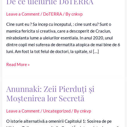
De ce uleiurile DoTERRA
Leave a Comment
/
DoTERRA
/ By
cnkvp
Cine sunt eu ? Sa incep cu inceputul, : cine sunt eu? Sunt o
mamica fericita si creativa, care a descoperit de Craciun,
mirabolanta lume a uleiurilor esentiala. In anul 2020, unul
dintre copii mei suferea de dermatita atopica de mai bine de 6
luni. Am fost la tot felul de doctori, la spitale, si […]
De
Read More »
ce
uleiurile
DoTERRA
Anunnaki: Zeii Pierduți și
Moștenirea lor Secretă
Leave a Comment
/
Uncategorized
/ By
cnkvp
O istorie alternativă a omenirii Capitolul 1: Sosirea de pe