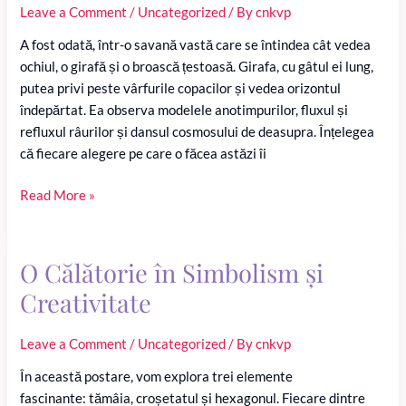
of
Leave a Comment
/
Uncategorized
/ By
cnkvp
the
Number
A fost odată, într-o savană vastă care se întindea cât vedea
3:
ochiul, o girafă și o broască țestoasă. Girafa, cu gâtul ei lung,
Balance,
putea privi peste vârfurile copacilor și vedea orizontul
Creativity,
îndepărtat. Ea observa modelele anotimpurilor, fluxul și
and
refluxul râurilor și dansul cosmosului de deasupra. Înțelegea
Transformation“
că fiecare alegere pe care o făcea astăzi îi
Viziuni
Read More »
Contrastante
O Călătorie în Simbolism și
Creativitate
Leave a Comment
/
Uncategorized
/ By
cnkvp
În această postare, vom explora trei elemente
fascinante: tămâia, croșetatul și hexagonul. Fiecare dintre