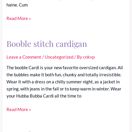
haine. Cum
Tehnica
Read More »
„Catherine
Wheel”
în
Booble stitch cardigan
Croșetat
Leave a Comment
/
Uncategorized
/ By
cnkvp
The booble Cardi is your new favorite oversized cardigan. All
the bubbles make it both fun, chunky and totally irresistible.
Wear it with a dress on a chilly summer night, as a jacket in
spring, with jeans in the fall or to keep warm in winter. Wear
your Hubba Bubba Cardi all the time to
Booble
Read More »
stitch
cardigan