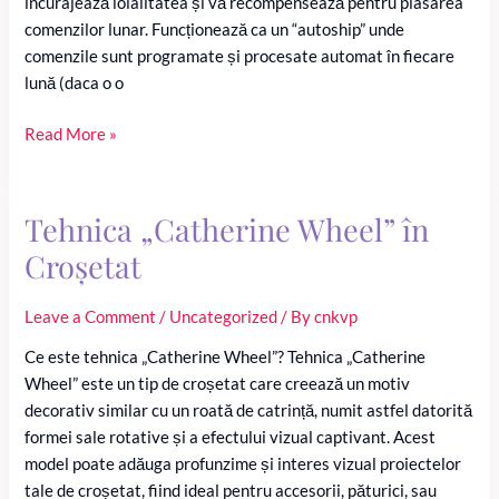
încurajează loialitatea și vă recompensează pentru plasarea
comenzilor lunar. Funcționează ca un “autoship” unde
comenzile sunt programate și procesate automat în fiecare
lună (daca o o
Jocul
Read More »
LRP
–
Cel
Tehnica „Catherine Wheel” în
mai
Croșetat
bun
mod
Leave a Comment
/
Uncategorized
/ By
cnkvp
de
a
Ce este tehnica „Catherine Wheel”? Tehnica „Catherine
economisi
Wheel” este un tip de croșetat care creează un motiv
pe
decorativ similar cu un roată de catrință, numit astfel datorită
produsele
formei sale rotative și a efectului vizual captivant. Acest
doTERRA
model poate adăuga profunzime și interes vizual proiectelor
tale de croșetat, fiind ideal pentru accesorii, păturici, sau