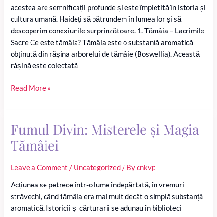
acestea are semnificații profunde și este împletită în istoria și
cultura umană. Haideți să pătrundem în lumea lor și să
descoperim conexiunile surprinzătoare. 1. Tămâia – Lacrimile
Sacre Ce este tămâia? Tămâia este o substanță aromatică
obținută din rășina arborelui de tămâie (Boswellia). Această
rășină este colectată
O
Read More »
Călătorie
în
Simbolism
Fumul Divin: Misterele și Magia
și
Tămâiei
Creativitate
Leave a Comment
/
Uncategorized
/ By
cnkvp
Acțiunea se petrece într-o lume îndepărtată, în vremuri
străvechi, când tămâia era mai mult decât o simplă substanță
aromatică. Istoricii și cărturarii se adunau în biblioteci