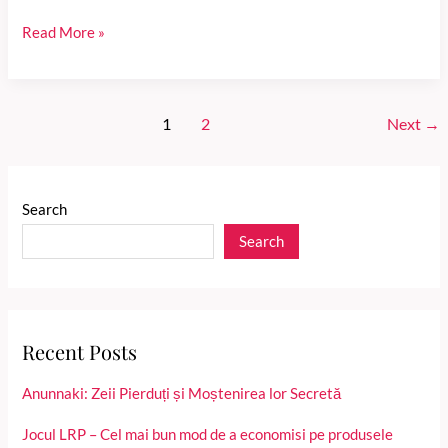
“Suflet
Read More »
Împletit”
Post
1
2
Next
→
pagination
Search
Search
Recent Posts
Anunnaki: Zeii Pierduți și Moștenirea lor Secretă
Jocul LRP – Cel mai bun mod de a economisi pe produsele