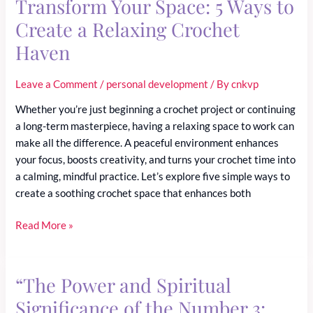
Transform Your Space: 5 Ways to
Create a Relaxing Crochet
Haven
Leave a Comment
/
personal development
/ By
cnkvp
Whether you’re just beginning a crochet project or continuing
a long-term masterpiece, having a relaxing space to work can
make all the difference. A peaceful environment enhances
your focus, boosts creativity, and turns your crochet time into
a calming, mindful practice. Let’s explore five simple ways to
create a soothing crochet space that enhances both
Transform
Read More »
Your
Space:
5
“The Power and Spiritual
Ways
Significance of the Number 3:
to